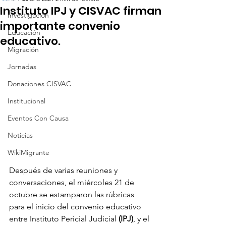
Instituto IPJ y CISVAC firman
Investigación
importante convenio
Educación
educativo.
Migración
Jornadas
Donaciones CISVAC
Institucional
Eventos Con Causa
Noticias
WikiMigrante
Después de varias reuniones y 
conversaciones, el miércoles 21 de 
octubre se estamparon las rúbricas 
para el inicio del convenio educativo 
entre Instituto Pericial Judicial 
(IPJ)
, y el 