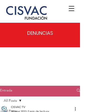
DENUNCIAS
Entrada
All Posts
CISVAC TV
All Posts
20 ene 2021
2 min de lectura