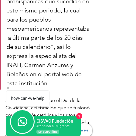
prehispánicas que sucedían en 
este mismo periodo, la cual 
para los pueblos 
mesoamericanos representaba 
la última parte de los 20 días 
de su calendario”, así lo 
expresa la especialista del 
INAH, Carmen Anzures y 
Bolaños en el portal web de 
esta institución..
how-can-we-help
Además se cuenta que el Día de la 
Candelaria, celebración que se fusionó 
con la de la fe católica y los ritos 
1
CISVAC Fundación
prehispánicos, tuvo su origen en la isla 
Atención al Migrante
de Tenerife en España y venera a la 
person-online