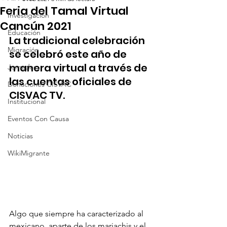
Feria del Tamal Virtual
Investigación
Cancún 2021
Educación
La tradicional celebración 
Migración
se celebró este año de 
manera virtual a través de 
Jornadas
las cuentas oficiales de 
Donaciones CISVAC
CISVAC TV.
Institucional
Eventos Con Causa
Noticias
WikiMigrante
Algo que siempre ha caracterizado al 
mexicano, aparte de los mariachis y el 