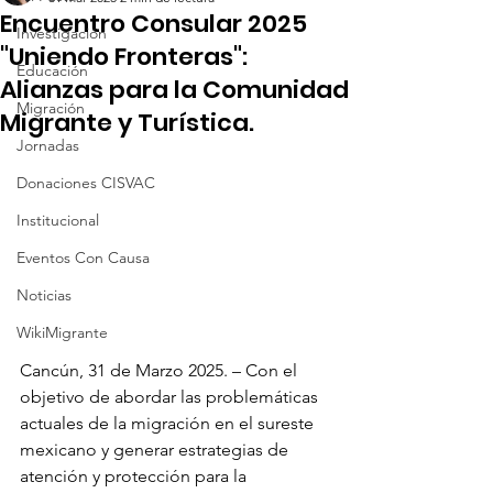
Encuentro Consular 2025
Investigación
"Uniendo Fronteras":
Educación
Alianzas para la Comunidad
Migración
Migrante y Turística.
Jornadas
Donaciones CISVAC
Institucional
Eventos Con Causa
Noticias
WikiMigrante
Cancún, 31 de Marzo 2025. – Con el 
objetivo de abordar las problemáticas 
actuales de la migración en el sureste 
mexicano y generar estrategias de 
atención y protección para la 