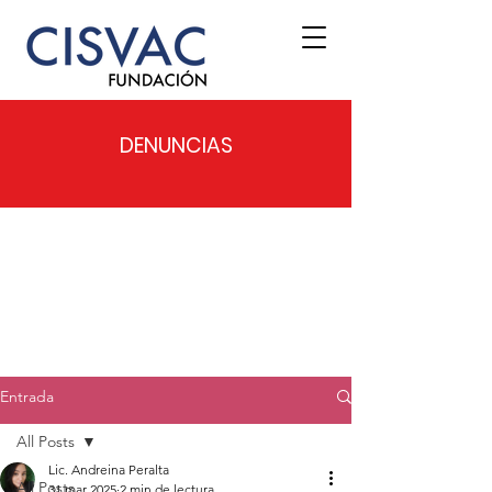
DENUNCIAS
Entrada
All Posts
Lic. Andreina Peralta
All Posts
31 mar 2025
2 min de lectura