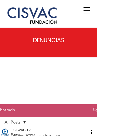
DENUNCIAS
Entrada
All Posts
CISVAC TV
All Posts
10 may 2022
1 min de lectura