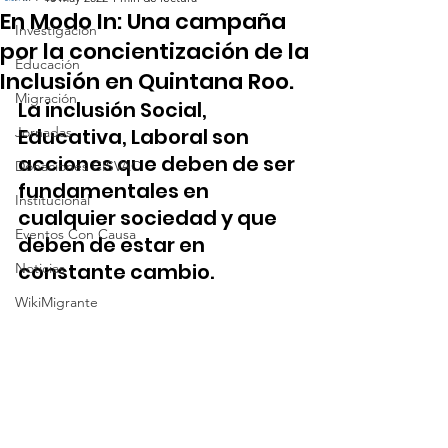
En Modo In: Una campaña
Investigación
por la concientización de la
Educación
Inclusión en Quintana Roo.
Migración
La inclusión Social, 
Jornadas
Educativa, Laboral son 
acciones que deben de ser 
Donaciones CISVAC
fundamentales en 
Institucional
cualquier sociedad y que 
Eventos Con Causa
deben de estar en 
constante cambio. 
Noticias
WikiMigrante