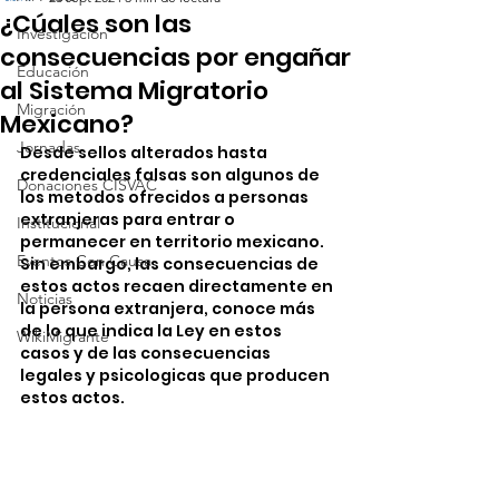
¿Cúales son las
Investigación
consecuencias por engañar
Educación
al Sistema Migratorio
Migración
Mexicano?
Jornadas
Desde sellos alterados hasta 
credenciales falsas son algunos de 
Donaciones CISVAC
los metodos ofrecidos a personas 
extranjeras para entrar o 
Institucional
permanecer en territorio mexicano. 
Eventos Con Causa
Sin embargo, las consecuencias de 
estos actos recaen directamente en 
Noticias
la persona extranjera, conoce más 
de lo que indica la Ley en estos 
WikiMigrante
casos y de las consecuencias 
legales y psicologicas que producen 
estos actos.