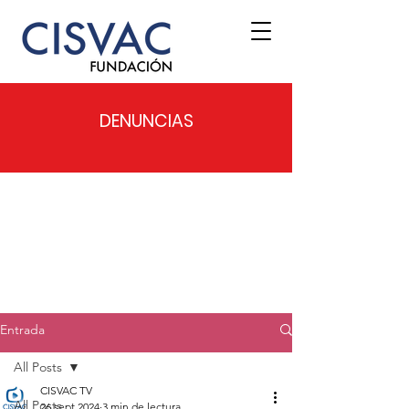
DENUNCIAS
Entrada
All Posts
CISVAC TV
All Posts
26 sept 2024
3 min de lectura