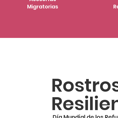
Migratorias
R
Rostro
Resilie
Día Mundial de los Ref