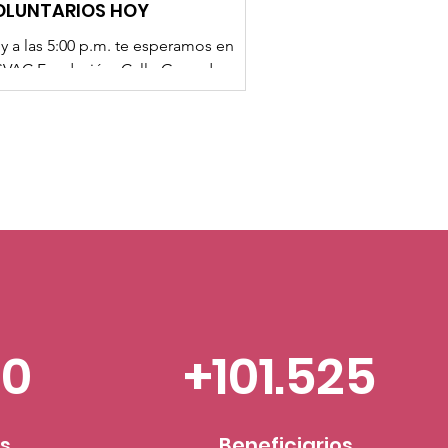
OLUNTARIOS HOY
y a las 5:00 p.m. te esperamos en
SVAC Fundación, Calle Granada, para
oyarnos a subir al camión la ayuda
manitaria que será enviada a
nezuela. Cada caja que cargamos
presenta esperanza para una familia
e lo ha perdido todo. 💙 Si puedes
galar una o dos horas de tu tiempo, tu
uda hará una gran diferencia. 📍 Lugar:
SVAC Fundación – Calle Granada 🕔
ra: 5:00 p.m. ¡Te esperamos!
mparte este mensaje y ayúdanos a
egar a más personas. Juntos hacemos
00
+101.525
sibl
os
Beneficiarios