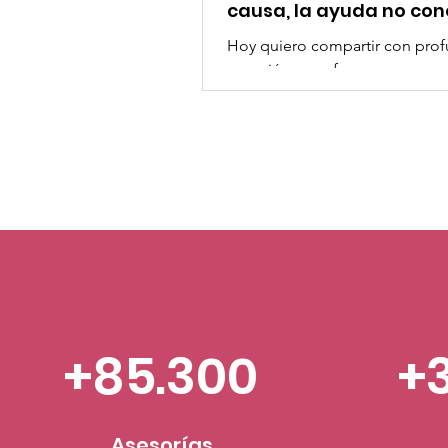
causa, la ayuda no co
fronteras.
Hoy quiero compartir con pro
emoción un esfuerzo que repr
solidaridad, esperanza y huma
CISVAC Fundación A.C., DIF Na
Pastoral Social de Migraciones
Diócesis Cancún–Chetumal, Mo
Humana, el Gobierno de Méxic
Secretaría de Marina y las auto
portuarias, nos unimos para ha
posible el envío de más de 718
toneladas de ayuda humanitari
destino a Venezuela. 🇻🇪❤️ A 
la Secretaría de Relaciones Ext
+85.300
+
(SRE), se inf
Asesorías