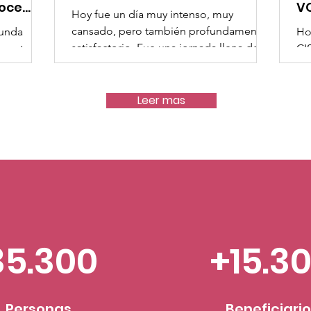
noce
V
Hoy fue un día muy intenso, muy
cansado, pero también profundamente
funda
Ho
satisfactorio. Fue una jornada llena de
esenta
CI
esfuerzo, compromiso y, sobre todo, de
nidad.
ap
solidaridad. Con enorme alegría les
cional,
hu
compartimos que ayer salieron de
 de la
Ve
Leer mas
Cancún 10.19 toneladas de ayuda
vilidad
re
humanitaria. Debido al volumen de la
o, la
qu
carga, fue necesario utilizar dos tráileres,
ridades
re
ya que uno solo no era suficiente. Con
cer
ay
este envío alcanzamos un total de 18.19
CI
toneladas enviadas desde Quintana
a con
Ho
Roo, gracias al extraordinario trabaj
través de
Co
eriores
ll
35.300
+15.3
po
Personas
Beneficiari