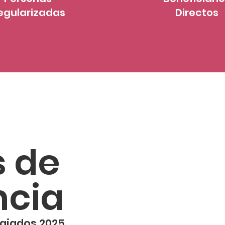
egularizadas
Directos
s de
ncia
ugiados 2025