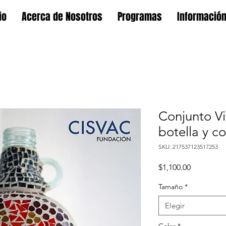
io
Acerca de Nosotros
Programas
Informació
Conjunto V
botella y 
SKU: 217537123517253
Precio
$1,100.00
Tamaño
*
Elegir