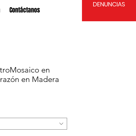
DENUNCIAS
n
Contáctanos
itroMosaico en
corazón en Madera