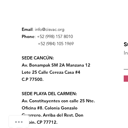
Email
:
info@cisvac.org
Phone
: +52 (998) 157 8010
S
+52 (984) 105 1969
I
SEDE CANCÚN:
Av. Bonampak SM 2A Manzana 12
Lote 25 Calle Cereza Casa #4
C.P 77500.
SEDE PLAYA DEL CARMEN:
Av. Constituyentes con calle 25 Nte.
Oficina #8. Colonia Gonzalo
Guerrero.
Arriba del Rest. Don
how-can-we-help
Sirloin. CP 77712.