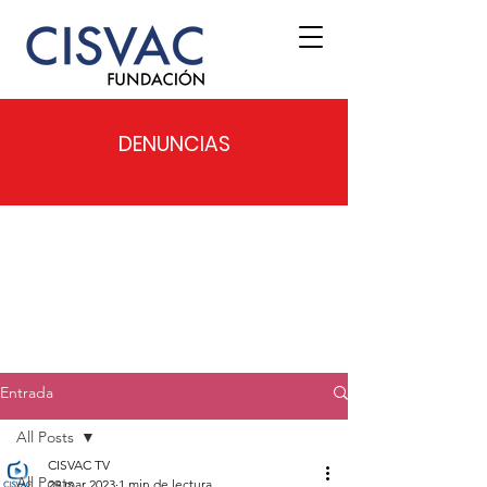
DENUNCIAS
Entrada
All Posts
CISVAC TV
All Posts
29 mar 2023
1 min de lectura