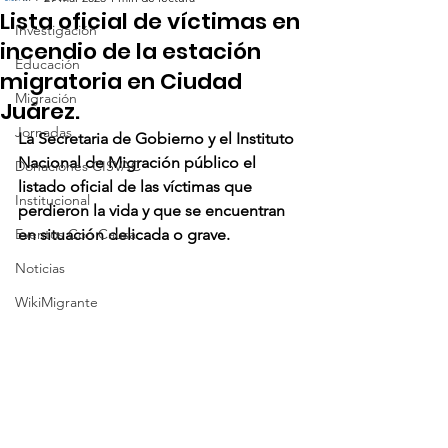
Lista oficial de víctimas en
Investigación
incendio de la estación
Educación
migratoria en Ciudad
Migración
Juárez.
Jornadas
La Secretaria de Gobierno y el Instituto 
Nacional de Migración público el 
Donaciones CISVAC
listado oficial de las víctimas que 
Institucional
perdieron la vida y que se encuentran 
Eventos Con Causa
en situación delicada o grave. 
Noticias
WikiMigrante