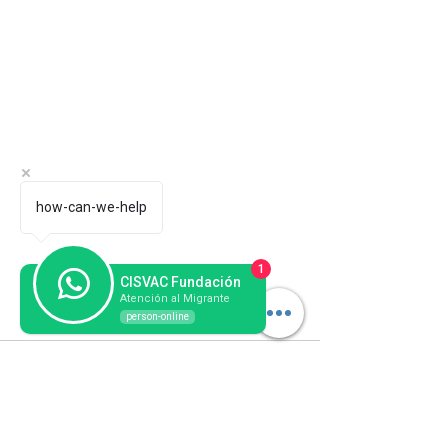
how-can-we-help
1
CISVAC Fundación
Atención al Migrante
person-online
Comentarios
Escribir un comentario...