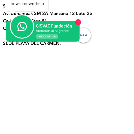
how-can-we-help
SEDE CANCÚN:
Av. Bonampak SM 2A Manzana 12 Lote 25
Calle Cereza Casa #4
1
CISVAC Fundación
C.P 77500.
Atención al Migrante
person-online
SEDE PLAYA DEL CARMEN:
Av. Constituyentes con calle 25 Nte.
Oficina #8. Colonia Gonzalo
Guerrero.
Arriba del Rest. Don Sirloin. CP
77712.
Suscríbete a nuestro Boletín
Ingresa tu correo aquí
Enviar inscripción