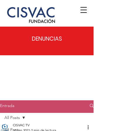
DENUNCIAS
Entrada
All Posts
CISVAC TV
All Posts
10 jun 2021
2 min de lectura