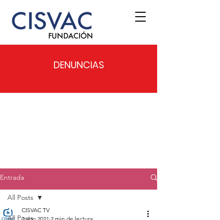
DENUNCIAS
Entrada
All Posts
CISVAC TV
All Posts
2 ago 2021
2 min de lectura