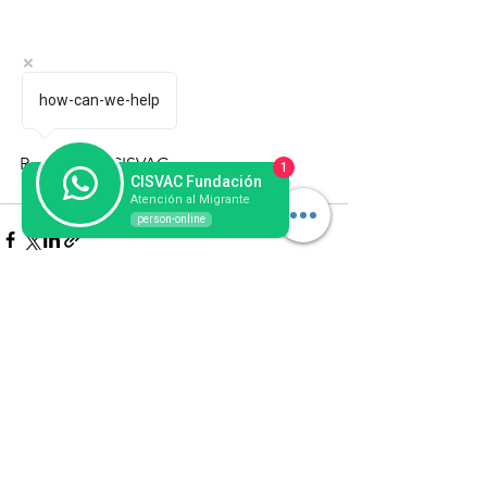
how-can-we-help
Redacción: CISVAC 
1
CISVAC Fundación
Atención al Migrante
person-online
Ver todo
Entradas recientes