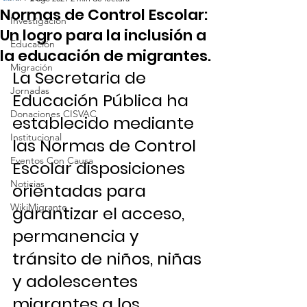
Normas de Control Escolar:
Investigación
Un logro para la inclusión a
Educación
la educación de migrantes.
Migración
La Secretaria de 
Jornadas
Educación Pública ha 
Donaciones CISVAC
establecido mediante 
Institucional
las Normas de Control 
Eventos Con Causa
Escolar disposiciones 
Noticias
orientadas para 
WikiMigrante
garantizar el acceso, 
permanencia y 
tránsito de niños, niñas 
y adolescentes 
migrantes a los 