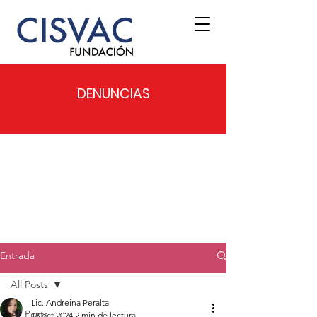
DENUNCIAS
Entrada
All Posts
Lic. Andreina Peralta
All Posts
18 oct 2024
2 min de lectura