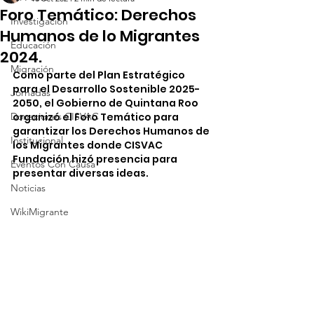
Foro Temático: Derechos
Investigación
Humanos de lo Migrantes
Educación
2024.
Migración
Como parte del Plan Estratégico 
para el Desarrollo Sostenible 2025-
Jornadas
2050, el Gobierno de Quintana Roo 
Donaciones CISVAC
organizó el Foro Temático para 
garantizar los Derechos Humanos de 
Institucional
los Migrantes donde CISVAC 
Fundación hizó presencia para 
Eventos Con Causa
presentar diversas ideas. 
Noticias
WikiMigrante